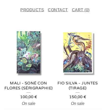
PRODUCTS
CONTACT
CART (
0
)
F
E
A
T
U
R
E
MALI - SONÉ CON
FIO SILVA - JUNTES
D
FLORES (SÉRIGRAPHIE)
(TIRAGE)
P
100,00
€
150,00
€
R
On sale
On sale